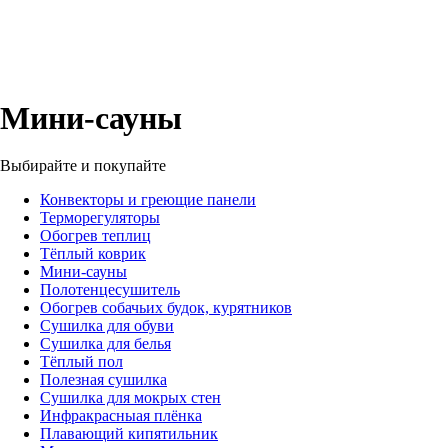
Мини-сауны
Выбирайте и покупайте
Конвекторы и греющие панели
Терморегуляторы
Обогрев теплиц
Тёплый коврик
Мини-сауны
Полотенцесушитель
Обогрев собачьих будок, курятников
Сушилка для обуви
Сушилка для белья
Тёплый пол
Полезная сушилка
Сушилка для мокрых стен
Инфракрасныая плёнка
Плавающий кипятильник