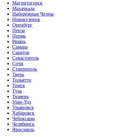
Магнитогорск
Махачкала
Набережные Челны
Новокузнецк
Оренбург
Пенза
Пермь
Рязань
Самара
Саратов
Севастополь
Сочи
Ставрополь
Тверь
Тольятти
Томск
Тула
Тюмень
Улан-Удэ
Ульяновск
Хабаровск
Чебоксары
Челябинск
Ярославль