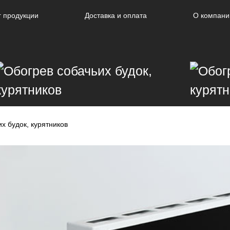
г продукции
Доставка и оплата
О компани
х будок, курятников