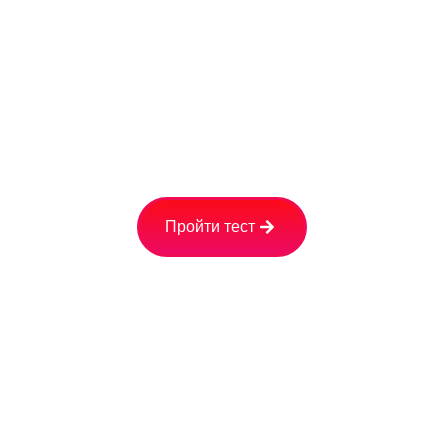
Стоимость обогревателя 
Расчёт расходов на элек
Вашу персональную ск
Пройти тест