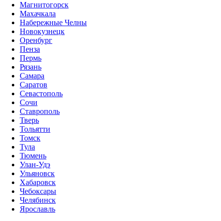
Магнитогорск
Махачкала
Набережные Челны
Новокузнецк
Оренбург
Пенза
Пермь
Рязань
Самара
Саратов
Севастополь
Сочи
Ставрополь
Тверь
Тольятти
Томск
Тула
Тюмень
Улан-Удэ
Ульяновск
Хабаровск
Чебоксары
Челябинск
Ярославль